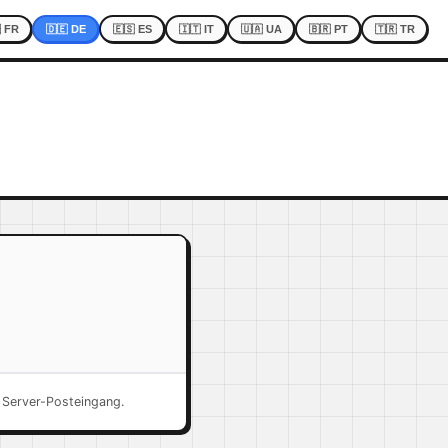
 FR
🇩🇪 DE
🇪🇸 ES
🇮🇹 IT
🇺🇦 UA
🇧🇷 PT
🇹🇷 TR
Server-Posteingang.