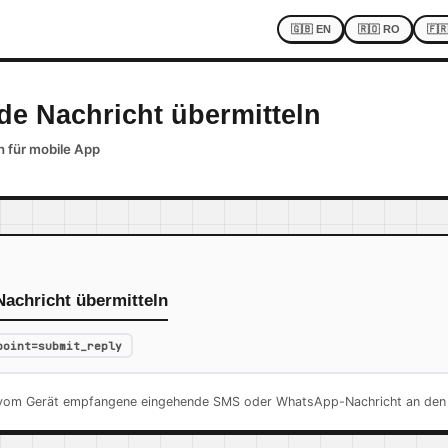
🇬🇧 EN
🇷🇴 RO
🇫
e Nachricht übermitteln
n für mobile App
achricht übermitteln
point=submit_reply
e vom Gerät empfangene eingehende SMS oder WhatsApp-Nachricht an den 