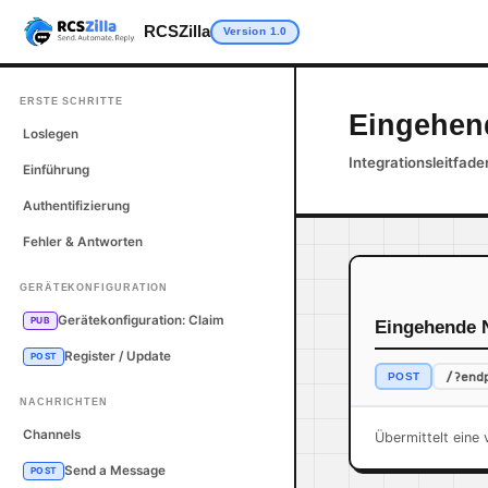
RCSZilla
Version 1.0
ERSTE SCHRITTE
Eingehend
Loslegen
Integrationsleitfade
Einführung
Authentifizierung
Fehler & Antworten
GERÄTEKONFIGURATION
Gerätekonfiguration: Claim
PUB
Eingehende N
Register / Update
POST
/?end
POST
NACHRICHTEN
Channels
Übermittelt ein
Send a Message
POST