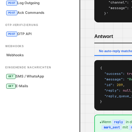
    "channel": "
Log Outgoing
POST
    "message": 
Ack Commands
POST
  }'
OTP-VERIFIZIERUNG
OTP API
POST
Antwort
WEBHOOKS
No auto-reply match
Webhooks
{

EINGEHENDE NACHRICHTEN
"success":
tr
SMS / WhatsApp
GET
"message":
"R
"id":
209
,

E-Mails
GET
"reply":
null
"reply_queue_
}
Wenn
in d
reply
*
mit
mark_sent