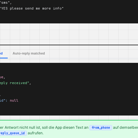
sms",

"YES please send me more info"

ed
Auto-reply matched
ue
,

eply received"
,

,

id":
null
er Antwort nicht null ist, soll die App diesen Text an
auf demselben
from_phone
aufrufen.
reply_queue_id