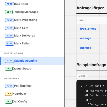
Bulk Send
POST
Anfragekörper
Pending Messages
GET
Mark Processing
POST
FELD
Mark Sent
POST
from_phone
Mark Delivered
POST
message
Mark Failed
POST
channel
POSTEINGANG
Submit Incoming
POST
Beispielanfrage
Queue Status
GET
CURL
ERWEITERT
Poll (Unified)
curl -X POST "h
POST
  -H "Content-T
Heartbeat
DEP
  -H "Authoriza
  -d '{

Get Config
GET
    "from_phone