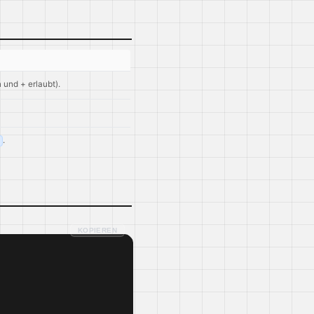
und + erlaubt).
.
KOPIEREN