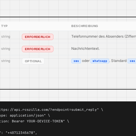
TYP
BESCHREIBUNG
string
Telefonnummer des Absenders (Ziffern 
ERFORDERLICH
string
Nachrichtentext.
ERFORDERLICH
string
oder
. Standard
sms
whatsapp
sms
OPTIONAL
ttps://api.rcszilla.com/?endpoint=submit_reply" \

ype: application/json" \

tion: Bearer YOUR-DEVICE-TOKEN" \

": "+40712345678",
