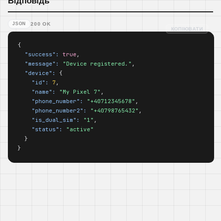
Відповідь
JSON
200 OK
КОПІЮВАТИ
{

"success":
true
,

"message":
"Device registered."
,

"device":
 {

"id":
7
,

"name":
"My Pixel 7"
,

"phone_number":
"+40712345678"
,

"phone_number2":
"+40798765432"
,

"is_dual_sim":
"1"
,

"status":
"active"
  }

}