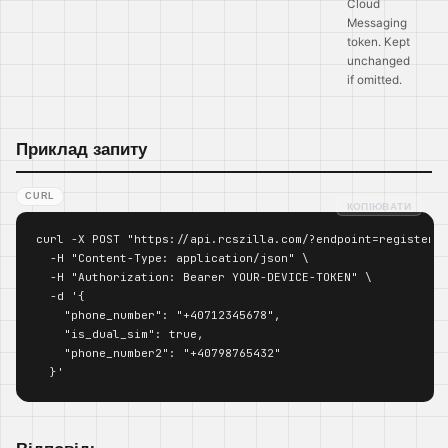
Cloud
Messaging
token. Kept
unchanged
if omitted.
Приклад запиту
CURL
КОПІЮВАТИ
curl -X POST "https://api.rcszilla.com/?endpoint=register_d
  -H "Content-Type: application/json" \

  -H "Authorization: Bearer YOUR-DEVICE-TOKEN" \

  -d '{

    "phone_number": "+40712345678",

    "is_dual_sim": true,

    "phone_number2": "+40798765432"

  }'