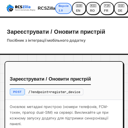
🇬🇧
🇷🇴
🇫🇷
🇩🇪
Версія
RCSZilla
1.0
EN
RO
FR
DE
Зареєструвати / Оновити пристрій
Посібник з інтеграції мобільного додатку
Зареєструвати / Оновити пристрій
/?endpoint=register_device
POST
Оновлює метадані пристрою (номери телефонів, FCM-
токен, прапор dual-SIM) на сервері. Викликайте це при
кожному запуску додатку для підтримки синхронізації
панелі.