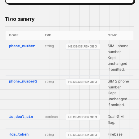
Тіло запиту
ПОЛЕ
ТИП
ОПИС
phone_number
string
SIM 1 phone
НЕОБОВ'ЯЗКОВО
number.
Kept
unchanged
if omitted.
phone_number2
string
SIM 2 phone
НЕОБОВ'ЯЗКОВО
number.
Kept
unchanged
if omitted.
is_dual_sim
boolean
Dual-SIM
НЕОБОВ'ЯЗКОВО
flag.
fcm_token
string
Firebase
НЕОБОВ'ЯЗКОВО