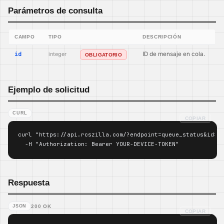
Parámetros de consulta
CAMPO
TIPO
DESCRIPCIÓN
id
integer
ID de mensaje en cola.
OBLIGATORIO
Ejemplo de solicitud
CURL
COPIAR
curl "https://api.rcszilla.com/?endpoint=queue_status&id=10
  -H "Authorization: Bearer YOUR-DEVICE-TOKEN"
Respuesta
JSON
200 OK
COPIAR