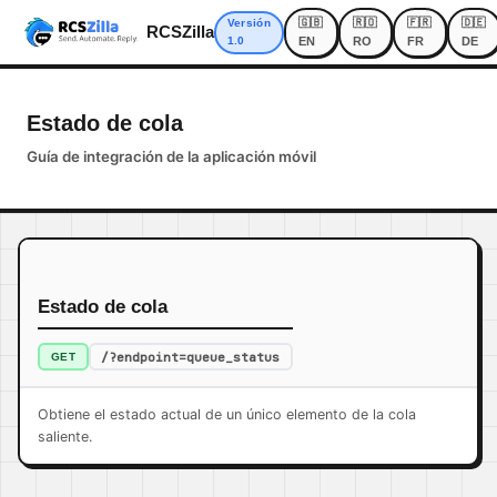
🇬🇧
🇷🇴
🇫🇷
🇩🇪
Versión
RCSZilla
1.0
EN
RO
FR
DE
Estado de cola
Guía de integración de la aplicación móvil
Estado de cola
/?endpoint=queue_status
GET
Obtiene el estado actual de un único elemento de la cola
saliente.