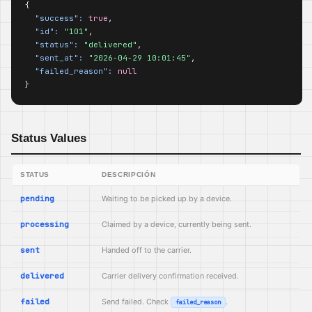
{

"success":
true
,

"id":
"101"
,

"status":
"delivered"
,

"sent_at":
"2026-04-29 10:01:45"
,

"failed_reason":
null
}
Status Values
STATUS
DESCRIPCIÓN
pending
Waiting to be picked up by a device.
processing
Claimed by a device, currently being sent.
sent
Handed off to the carrier.
delivered
Carrier delivery confirmation received.
failed
Send failed. Check
.
failed_reason