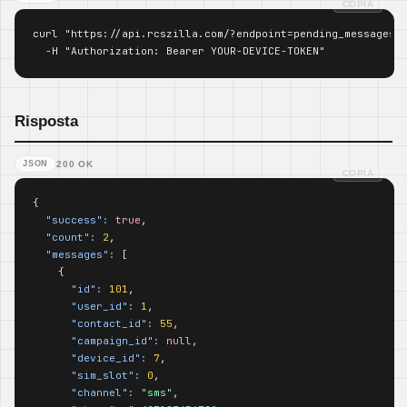
COPIA
curl "https://api.rcszilla.com/?endpoint=pending_messages&l
  -H "Authorization: Bearer YOUR-DEVICE-TOKEN"
Risposta
JSON
200 OK
COPIA
{

"success":
true
,

"count":
2
,

"messages":
 [

    {

"id":
101
,

"user_id":
1
,

"contact_id":
55
,

"campaign_id":
null
,

"device_id":
7
,

"sim_slot":
0
,

"channel":
"sms"
,
