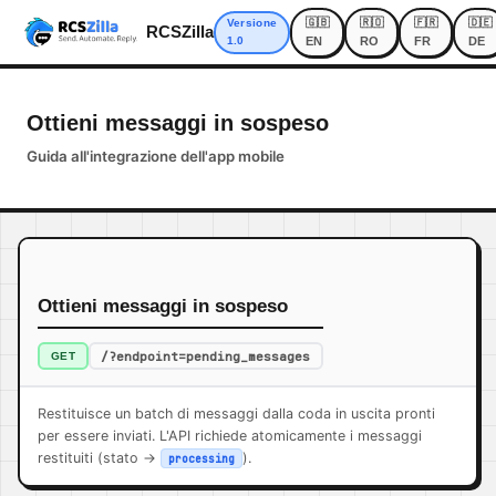
🇬🇧
🇷🇴
🇫🇷
🇩🇪
Versione
RCSZilla
1.0
EN
RO
FR
DE
Ottieni messaggi in sospeso
Guida all'integrazione dell'app mobile
Ottieni messaggi in sospeso
/?endpoint=pending_messages
GET
Restituisce un batch di messaggi dalla coda in uscita pronti
per essere inviati. L'API richiede atomicamente i messaggi
restituiti (stato ->
).
processing