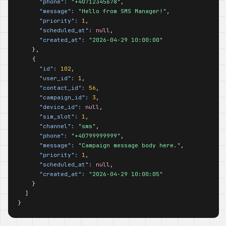
"phone":
"+40712345678"
,

"message":
"Hello from SMS Manager!"
,

"priority":
1
,

"scheduled_at":
null
,

"created_at":
"2026-04-29 10:00:00"
    },

    {

"id":
102
,

"user_id":
1
,

"contact_id":
56
,

"campaign_id":
3
,

"device_id":
null
,

"sim_slot":
1
,

"channel":
"sms"
,

"phone":
"+40799999999"
,

"message":
"Campaign message body here."
,

"priority":
1
,

"scheduled_at":
null
,

"created_at":
"2026-04-29 10:00:05"
    }

  ]

}