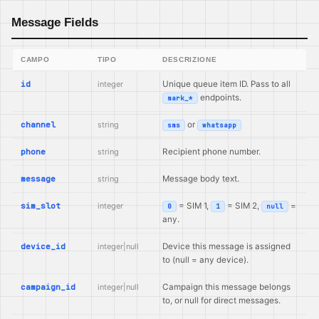
Message Fields
CAMPO
TIPO
DESCRIZIONE
id
integer
Unique queue item ID. Pass to all
endpoints.
mark_*
channel
string
or
sms
whatsapp
phone
string
Recipient phone number.
message
string
Message body text.
sim_slot
integer
= SIM 1,
= SIM 2,
=
0
1
null
any.
device_id
integer|null
Device this message is assigned
to (null = any device).
campaign_id
integer|null
Campaign this message belongs
to, or null for direct messages.