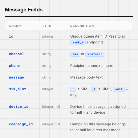
Message Fields
CHAMP
TYPE
DESCRIPTION
id
integer
Unique queue item ID. Pass to all
endpoints.
mark_*
channel
string
or
sms
whatsapp
phone
string
Recipient phone number.
message
string
Message body text.
sim_slot
integer
= SIM 1,
= SIM 2,
=
0
1
null
any.
device_id
integer|null
Device this message is assigned
to (null = any device).
campaign_id
integer|null
Campaign this message belongs
to, or null for direct messages.