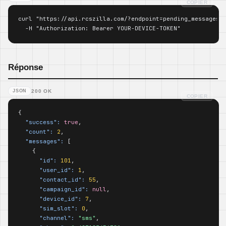
COPIER
curl "https://api.rcszilla.com/?endpoint=pending_messages&l
  -H "Authorization: Bearer YOUR-DEVICE-TOKEN"
Réponse
JSON
200 OK
COPIER
{

"success":
true
,

"count":
2
,

"messages":
 [

    {

"id":
101
,

"user_id":
1
,

"contact_id":
55
,

"campaign_id":
null
,

"device_id":
7
,

"sim_slot":
0
,

"channel":
"sms"
,
