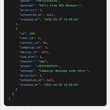
"phone":
"+40712345678"
,

"message":
"Hello from SMS Manager!"
,

"priority":
1
,

"scheduled_at":
null
,

"created_at":
"2026-04-29 10:00:00"
    },

    {

"id":
102
,

"user_id":
1
,

"contact_id":
56
,

"campaign_id":
3
,

"device_id":
null
,

"sim_slot":
1
,

"channel":
"sms"
,

"phone":
"+40799999999"
,

"message":
"Campaign message body here."
,

"priority":
1
,

"scheduled_at":
null
,

"created_at":
"2026-04-29 10:00:05"
    }

  ]

}