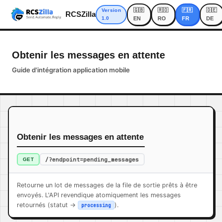
🇬🇧
🇷🇴
🇫🇷
🇩🇪
Version
RCSZilla
1.0
EN
RO
FR
DE
Obtenir les messages en attente
Guide d'intégration application mobile
Obtenir les messages en attente
/?endpoint=pending_messages
GET
Retourne un lot de messages de la file de sortie prêts à être
envoyés. L'API revendique atomiquement les messages
retournés (statut ->
).
processing