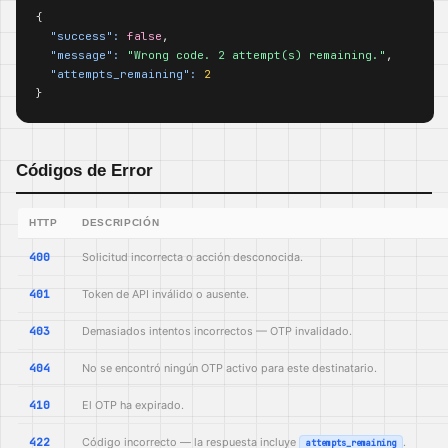
{

"success":
false
,

"message":
"Wrong code. 2 attempt(s) remaining."
,

"attempts_remaining":
2
}
Códigos de Error
HTTP
DESCRIPCIÓN
400
Solicitud incorrecta o acción desconocida.
401
Token de API inválido o ausente.
403
Demasiados intentos incorrectos — OTP invalidado.
404
No se encontró ningún OTP activo para este destinatario.
410
El OTP ha expirado.
422
Código incorrecto — la respuesta incluye
.
attempts_remaining