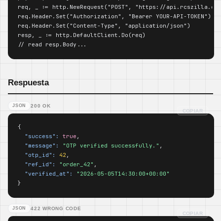
req, _ := http.NewRequest("POST", "https://api.rcszilla.com
req.Header.Set("Authorization", "Bearer YOUR-API-TOKEN")

req.Header.Set("Content-Type", "application/json")

resp, _ := http.DefaultClient.Do(req)

// read resp.Body...
Respuesta
JSON
200 OK
COPIAR
{

"success":
true
,

"message":
"OTP verified successfully."
,

"otp_id":
42
,

"ref_id":
"order_42"
,

"verified_at":
"2026-05-05T14:30:00+00:00"
}
JSON
422 WRONG CODE
COPIAR