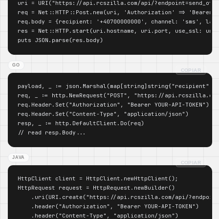
uri = URI("https://api.rcszilla.com/api/?endpoint=send_otp"
req = Net::HTTP::Post.new(uri, 'Authorization' => 'Bearer Y
req.body = {recipient: '+40700000000', channel: 'sms', lang
res = Net::HTTP.start(uri.hostname, uri.port, use_ssl: uri.
puts JSON.parse(res.body)
GO
COPIAR
payload, _ := json.Marshal(map[string]string{"recipient": "
req, _ := http.NewRequest("POST", "https://api.rcszilla.com
req.Header.Set("Authorization", "Bearer YOUR-API-TOKEN")

req.Header.Set("Content-Type", "application/json")

resp, _ := http.DefaultClient.Do(req)

// read resp.Body...
JAVA
COPIAR
HttpClient client = HttpClient.newHttpClient();

HttpRequest request = HttpRequest.newBuilder()

    .uri(URI.create("https://api.rcszilla.com/api/?endpoint
    .header("Authorization", "Bearer YOUR-API-TOKEN")

    .header("Content-Type", "application/json")
