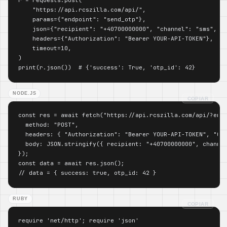
    "https://api.rcszilla.com/api/",

    params={"endpoint": "send_otp"},

    json={"recipient": "+40700000000", "channel": "sms", "l
    headers={"Authorization": "Bearer YOUR-API-TOKEN"},

    timeout=10,

)

print(r.json())  # {'success': True, 'otp_id': 42}
NODE.JS
COPIAR
const res = await fetch("https://api.rcszilla.com/api/?endp
  method: "POST",

  headers: { "Authorization": "Bearer YOUR-API-TOKEN", "Con
  body: JSON.stringify({ recipient: "+40700000000", channel
});

const data = await res.json();

// data = { success: true, otp_id: 42 }
RUBY
COPIAR
require 'net/http'; require 'json'
