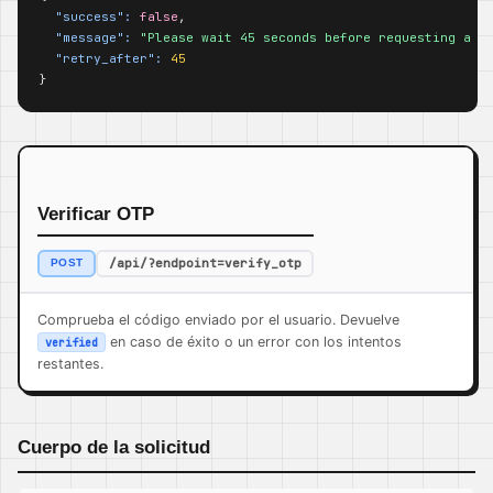
"success":
false
,

"message":
"Please wait 45 seconds before requesting a n
"retry_after":
45
}
Verificar OTP
/api/?endpoint=verify_otp
POST
Comprueba el código enviado por el usuario. Devuelve
en caso de éxito o un error con los intentos
verified
restantes.
Cuerpo de la solicitud