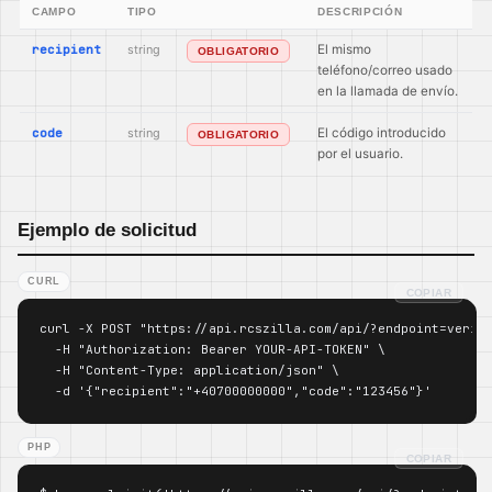
CAMPO
TIPO
DESCRIPCIÓN
recipient
string
El mismo
OBLIGATORIO
teléfono/correo usado
en la llamada de envío.
code
string
El código introducido
OBLIGATORIO
por el usuario.
Ejemplo de solicitud
CURL
COPIAR
curl -X POST "https://api.rcszilla.com/api/?endpoint=verify
  -H "Authorization: Bearer YOUR-API-TOKEN" \

  -H "Content-Type: application/json" \

  -d '{"recipient":"+40700000000","code":"123456"}'
PHP
COPIAR