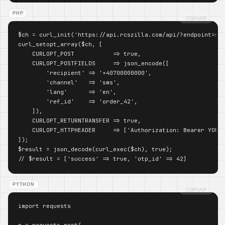
PHP
COPIAR
$ch = curl_init('https://api.rcszilla.com/api/?endpoint=sen
curl_setopt_array($ch, [

    CURLOPT_POST           => true,

    CURLOPT_POSTFIELDS     => json_encode([

        'recipient' => '+40700000000',

        'channel'   => 'sms',

        'lang'      => 'en',

        'ref_id'    => 'order_42',

    ]),

    CURLOPT_RETURNTRANSFER => true,

    CURLOPT_HTTPHEADER     => ['Authorization: Bearer YOUR-
]);

$result = json_decode(curl_exec($ch), true);

// $result = ['success' => true, 'otp_id' => 42]
PYTHON
COPIAR
import requests

r = requests.post(
