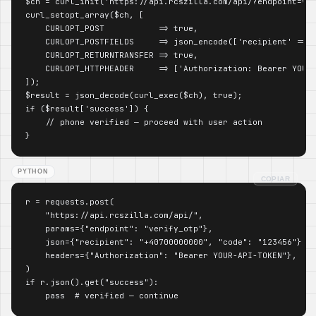
$ch = curl_init('https://api.rcszilla.com/api/?endpoint=ver
curl_setopt_array($ch, [

    CURLOPT_POST           => true,

    CURLOPT_POSTFIELDS     => json_encode(['recipient' => '
    CURLOPT_RETURNTRANSFER => true,

    CURLOPT_HTTPHEADER     => ['Authorization: Bearer YOUR-
]);

$result = json_decode(curl_exec($ch), true);

if ($result['success']) {

    // phone verified — proceed with user action

}
PYTHON
COPIAR
r = requests.post(

    "https://api.rcszilla.com/api/",

    params={"endpoint": "verify_otp"},

    json={"recipient": "+40700000000", "code": "123456"},

    headers={"Authorization": "Bearer YOUR-API-TOKEN"},

)

if r.json().get("success"):

    pass  # verified — continue