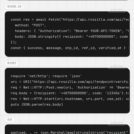
NODE.JS
COPIAR
const res = await fetch("https://api.rcszilla.com/api/?endp
  method: "POST",

  headers: { "Authorization": "Bearer YOUR-API-TOKEN", "Con
  body: JSON.stringify({ recipient: "+40700000000", code: "
});

const { success, message, otp_id, ref_id, verified_at } = 
RUBY
COPIAR
require 'net/http'; require 'json'

uri = URI("https://api.rcszilla.com/api/?endpoint=verify_ot
req = Net::HTTP::Post.new(uri, 'Authorization' => 'Bearer Y
req.body = {recipient: '+40700000000', code: '123456'}.to_j
res = Net::HTTP.start(uri.hostname, uri.port, use_ssl: uri.
puts JSON.parse(res.body)
GO
COPIAR
payload, _ := json.Marshal(map[string]string{"recipient": "