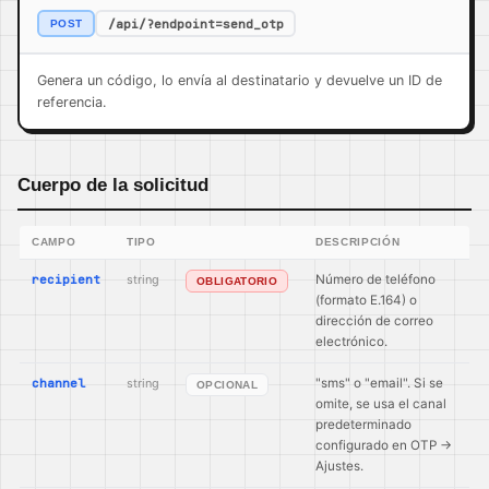
/api/?endpoint=send_otp
POST
Genera un código, lo envía al destinatario y devuelve un ID de
referencia.
Cuerpo de la solicitud
CAMPO
TIPO
DESCRIPCIÓN
recipient
string
Número de teléfono
OBLIGATORIO
(formato E.164) o
dirección de correo
electrónico.
channel
string
"sms" o "email". Si se
OPCIONAL
omite, se usa el canal
predeterminado
configurado en OTP →
Ajustes.