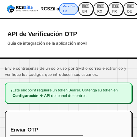
🇬🇧
🇷🇴
🇫🇷
🇩🇪
Versión
RCSZilla
1.0
EN
RO
FR
DE
API de Verificación OTP
Guía de integración de la aplicación móvil
Envíe contraseñas de un solo uso por SMS o correo electrónico y
verifique los códigos que introducen sus usuarios.
Este endpoint requiere un token Bearer. Obtenga su token en
*
Configuración → API
del panel de control.
Enviar OTP