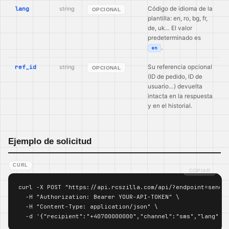
lang
string
Código de idioma de la
OPCIONAL
plantilla: en, ro, bg, fr,
de, uk… El valor
predeterminado es
.
en
ref_id
string
Su referencia opcional
OPCIONAL
(ID de pedido, ID de
usuario…) devuelta
intacta en la respuesta
y en el historial.
Ejemplo de solicitud
CURL
COPIAR
curl -X POST "https://api.rcszilla.com/api/?endpoint=send_o
  -H "Authorization: Bearer YOUR-API-TOKEN" \

  -H "Content-Type: application/json" \

  -d '{"recipient":"+40700000000","channel":"sms","lang":"