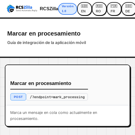
🇬🇧
🇷🇴
🇫🇷
🇩🇪
Versión
RCSZilla
1.0
EN
RO
FR
DE
Marcar en procesamiento
Guía de integración de la aplicación móvil
Marcar en procesamiento
/?endpoint=mark_processing
POST
Marca un mensaje en cola como actualmente en
procesamiento.