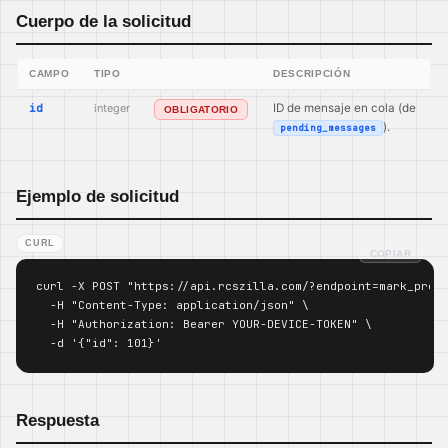
Cuerpo de la solicitud
CAMPO
TIPO
DESCRIPCIÓN
id
integer
ID de mensaje en cola (de
OBLIGATORIO
).
pending_messages
Ejemplo de solicitud
CURL
COPIAR
curl -X POST "https://api.rcszilla.com/?endpoint=mark_proce
  -H "Content-Type: application/json" \

  -H "Authorization: Bearer YOUR-DEVICE-TOKEN" \

  -d '{"id": 101}'
Respuesta