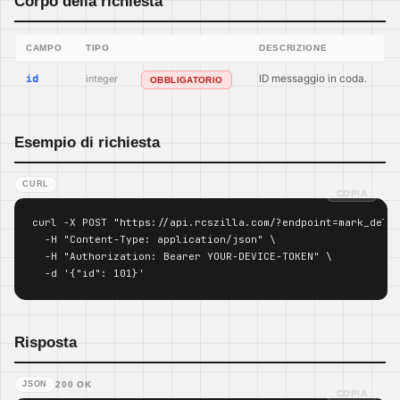
Corpo della richiesta
CAMPO
TIPO
DESCRIZIONE
id
integer
ID messaggio in coda.
OBBLIGATORIO
Esempio di richiesta
CURL
COPIA
curl -X POST "https://api.rcszilla.com/?endpoint=mark_deliv
  -H "Content-Type: application/json" \

  -H "Authorization: Bearer YOUR-DEVICE-TOKEN" \

  -d '{"id": 101}'
Risposta
JSON
200 OK
COPIA