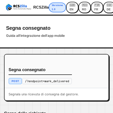
🇬🇧
🇷🇴
🇫🇷
🇩🇪
Versione
RCSZilla
1.0
EN
RO
FR
DE
Segna consegnato
Guida all'integrazione dell'app mobile
Segna consegnato
/?endpoint=mark_delivered
POST
Segnala una ricevuta di consegna dal gestore.