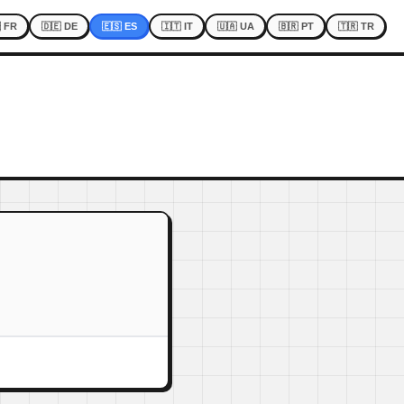
 FR
🇩🇪 DE
🇪🇸 ES
🇮🇹 IT
🇺🇦 UA
🇧🇷 PT
🇹🇷 TR