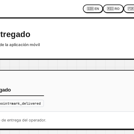
🇬🇧 EN
🇷🇴 RO
🇫
ntregado
de la aplicación móvil
egado
point=mark_delivered
 de entrega del operador.