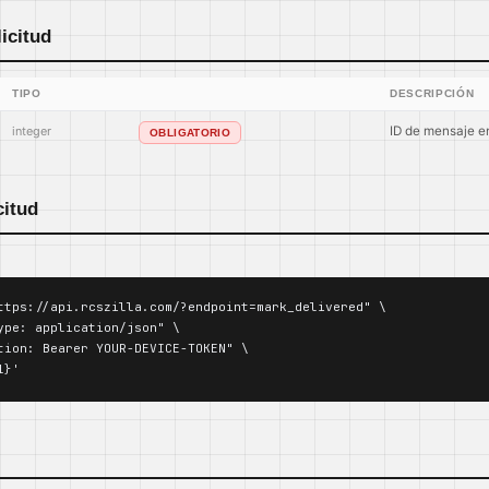
icitud
TIPO
DESCRIPCIÓN
integer
ID de mensaje en
OBLIGATORIO
citud
ttps://api.rcszilla.com/?endpoint=mark_delivered" \

ype: application/json" \

tion: Bearer YOUR-DEVICE-TOKEN" \

1}'