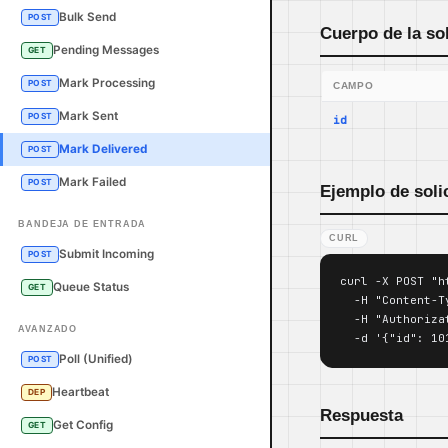
Bulk Send
POST
Cuerpo de la sol
Pending Messages
GET
Mark Processing
POST
CAMPO
Mark Sent
POST
id
Mark Delivered
POST
Mark Failed
POST
Ejemplo de soli
BANDEJA DE ENTRADA
CURL
Submit Incoming
POST
curl -X POST "h
Queue Status
GET
  -H "Content-T
  -H "Authoriza
AVANZADO
  -d '{"id": 10
Poll (Unified)
POST
Heartbeat
DEP
Respuesta
Get Config
GET