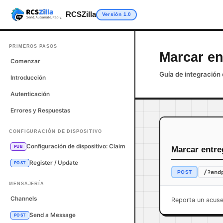
RCSZilla
Versión 1.0
PRIMEROS PASOS
Marcar e
Comenzar
Guía de integración 
Introducción
Autenticación
Errores y Respuestas
CONFIGURACIÓN DE DISPOSITIVO
Configuración de dispositivo: Claim
PUB
Marcar entr
Register / Update
POST
/?end
POST
MENSAJERÍA
Channels
Reporta un acuse
Send a Message
POST