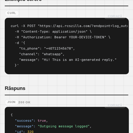
CURL
COPIAZĂ
curl -X POST "https://api.rcszilla.com/?endpoint=log_outgoi
  -H "Content-Type: application/json" \

  -H "Authorization: Bearer YOUR-DEVICE-TOKEN" \

  -d '{

    "to_phone": "+40712345678",

    "channel": "whatsapp",

    "message": "Hi! This is an AI-generated reply."

  }'
Răspuns
JSON
200 OK
COPIAZĂ
{

"success":
true
,

"message":
"Outgoing message logged"
,

"id":
320