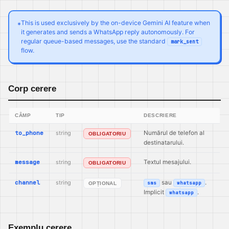
This is used exclusively by the on-device Gemini AI feature when
*
it generates and sends a WhatsApp reply autonomously. For
regular queue-based messages, use the standard
mark_sent
flow.
Corp cerere
CÂMP
TIP
DESCRIERE
to_phone
string
Numărul de telefon al
OBLIGATORIU
destinatarului.
message
string
Textul mesajului.
OBLIGATORIU
channel
string
sau
.
sms
whatsapp
OPȚIONAL
Implicit
.
whatsapp
Exemplu cerere