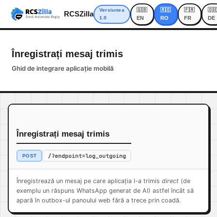
🇬🇧
🇷🇴
🇫🇷
🇩
Versiunea
RCSZilla
1.0
EN
RO
FR
DE
Înregistrați mesaj trimis
Ghid de integrare aplicație mobilă
Înregistrați mesaj trimis
/?endpoint=log_outgoing
POST
Înregistrează un mesaj pe care aplicația l-a trimis
direct
(de
exemplu un răspuns WhatsApp generat de AI) astfel încât să
apară în outbox-ul panoului web fără a trece prin coadă.