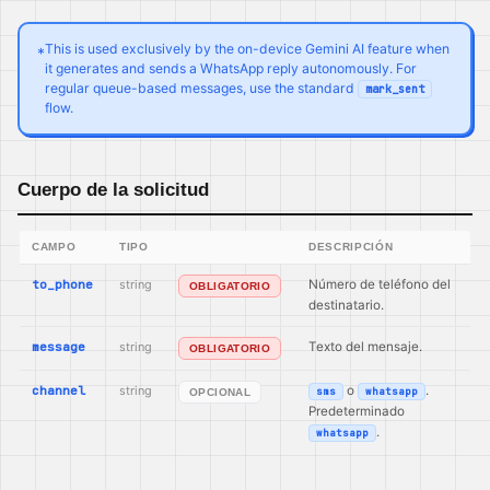
This is used exclusively by the on-device Gemini AI feature when
*
it generates and sends a WhatsApp reply autonomously. For
regular queue-based messages, use the standard
mark_sent
flow.
Cuerpo de la solicitud
CAMPO
TIPO
DESCRIPCIÓN
to_phone
string
Número de teléfono del
OBLIGATORIO
destinatario.
message
string
Texto del mensaje.
OBLIGATORIO
channel
string
o
.
sms
whatsapp
OPCIONAL
Predeterminado
.
whatsapp