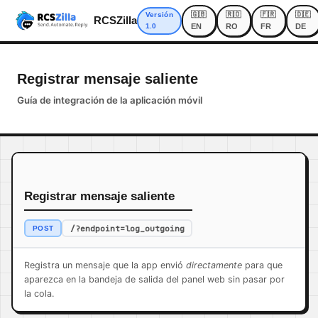
🇬🇧
🇷🇴
🇫🇷
🇩🇪
Versión
RCSZilla
1.0
EN
RO
FR
DE
Registrar mensaje saliente
Guía de integración de la aplicación móvil
Registrar mensaje saliente
/?endpoint=log_outgoing
POST
Registra un mensaje que la app envió
directamente
para que
aparezca en la bandeja de salida del panel web sin pasar por
la cola.