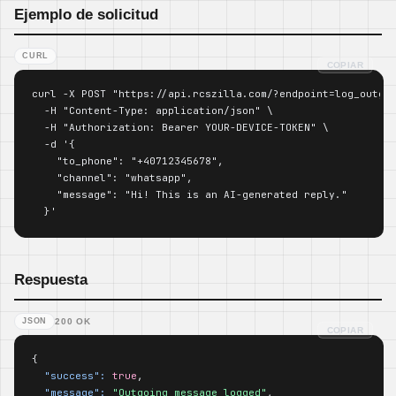
Ejemplo de solicitud
CURL
COPIAR
curl -X POST "https://api.rcszilla.com/?endpoint=log_outgoi
  -H "Content-Type: application/json" \

  -H "Authorization: Bearer YOUR-DEVICE-TOKEN" \

  -d '{

    "to_phone": "+40712345678",

    "channel": "whatsapp",

    "message": "Hi! This is an AI-generated reply."

  }'
Respuesta
JSON
200 OK
COPIAR
{

"success":
true
,

"message":
"Outgoing message logged"
,
