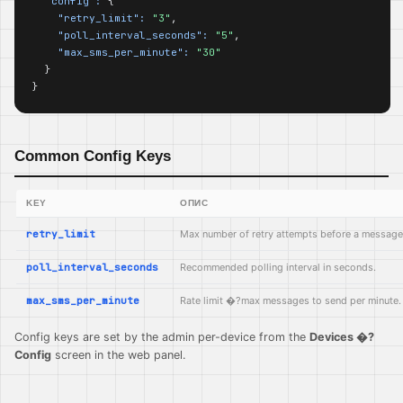
"config":
 {

"retry_limit":
"3"
,

"poll_interval_seconds":
"5"
,

"max_sms_per_minute":
"30"
  }

}
Common Config Keys
KEY
ОПИС
retry_limit
Max number of retry attempts before a message 
poll_interval_seconds
Recommended polling interval in seconds.
max_sms_per_minute
Rate limit �?max messages to send per minute.
Config keys are set by the admin per-device from the
Devices �?
Config
screen in the web panel.