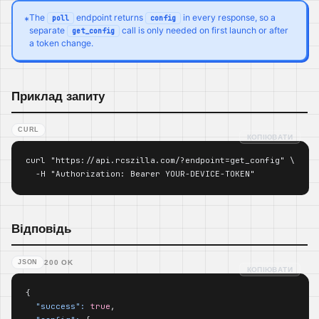
The
endpoint returns
in every response, so a
poll
config
*
separate
call is only needed on first launch or after
get_config
a token change.
Приклад запиту
CURL
КОПІЮВАТИ
curl "https://api.rcszilla.com/?endpoint=get_config" \

  -H "Authorization: Bearer YOUR-DEVICE-TOKEN"
Відповідь
JSON
200 OK
КОПІЮВАТИ
{

"success":
true
,
