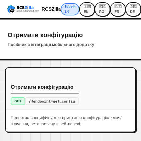
🇬🇧
🇷🇴
🇫🇷
🇩🇪
Версія
RCSZilla
1.0
EN
RO
FR
DE
Отримати конфігурацію
Посібник з інтеграції мобільного додатку
Отримати конфігурацію
/?endpoint=get_config
GET
Повертає специфічну для пристрою конфігурацію ключ/
значення, встановлену з веб-панелі.