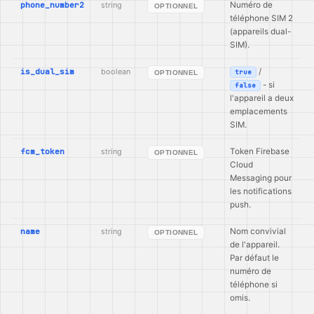
phone_number2
string
Numéro de
OPTIONNEL
téléphone SIM 2
(appareils dual-
SIM).
is_dual_sim
boolean
/
true
OPTIONNEL
- si
false
l'appareil a deux
emplacements
SIM.
fcm_token
string
Token Firebase
OPTIONNEL
Cloud
Messaging pour
les notifications
push.
name
string
Nom convivial
OPTIONNEL
de l'appareil.
Par défaut le
numéro de
téléphone si
omis.