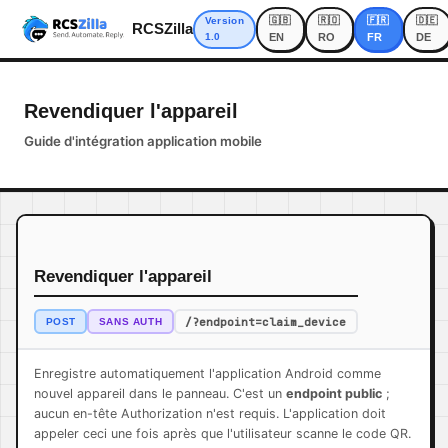
🇬🇧
🇷🇴
🇫🇷
🇩🇪
Version
RCSZilla
1.0
EN
RO
FR
DE
Revendiquer l'appareil
Guide d'intégration application mobile
Revendiquer l'appareil
/?endpoint=claim_device
POST
SANS AUTH
Enregistre automatiquement l'application Android comme
nouvel appareil dans le panneau. C'est un
endpoint public
;
aucun en-tête Authorization n'est requis. L'application doit
appeler ceci une fois après que l'utilisateur scanne le code QR.