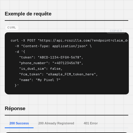
Exemple de requête
CURL
COPIER
curl -X POST "https://api.rcszilla.com/?endpoint=claim_devi
  -H "Content-Type: application/json" \

  -d '{

    "token": "ABCD-1234-EFGH-5678",

    "phone_number": "+40712345678",

    "is_dual_sim": false,

    "fcm_token": "eXample_FCM_token_here",

    "name": "My Pixel 7"

  }'
Réponse
200 Success
200 Already Registered
401 Error