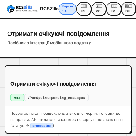
🇬🇧
🇷🇴
🇫🇷
🇩🇪
Версія
RCSZilla
1.0
EN
RO
FR
DE
Отримати очікуючі повідомлення
Посібник з інтеграції мобільного додатку
Отримати очікуючі повідомлення
/?endpoint=pending_messages
GET
Повертає пакет повідомлень з вихідної черги, готових до
відправки. API атомарно захоплює повернуті повідомлення
(статус ->
).
processing