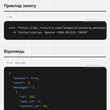
Приклад запиту
CURL
КОПІЮВАТИ
curl "https://api.rcszilla.com/?endpoint=pending_messages&l
  -H "Authorization: Bearer YOUR-DEVICE-TOKEN"
Відповідь
JSON
200 OK
КОПІЮВАТИ
{

"success":
true
,

"count":
2
,

"messages":
 [

    {

"id":
101
,

"user_id":
1
,

"contact_id":
55
,
