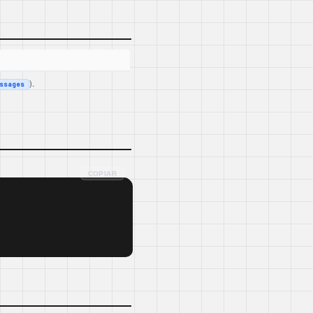
).
ssages
COPIAR