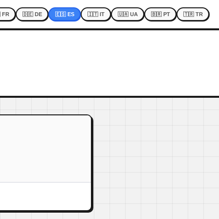
 FR
🇩🇪 DE
🇪🇸 ES
🇮🇹 IT
🇺🇦 UA
🇧🇷 PT
🇹🇷 TR