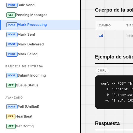
Bulk Send
POST
Cuerpo de la sol
Pending Messages
GET
Mark Processing
POST
CAMPO
TIP
Mark Sent
POST
id
inte
Mark Delivered
POST
Mark Failed
POST
Ejemplo de soli
BANDEJA DE ENTRADA
CURL
Submit Incoming
POST
curl -X POST "h
Queue Status
GET
  -H "Content-T
  -H "Authoriza
AVANZADO
  -d '{"id": 10
Poll (Unified)
POST
Heartbeat
DEP
Respuesta
Get Config
GET