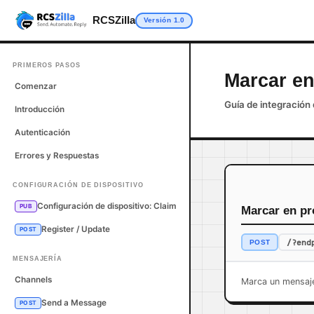
RCSZilla
Versión 1.0
PRIMEROS PASOS
Marcar e
Comenzar
Guía de integración 
Introducción
Autenticación
Errores y Respuestas
CONFIGURACIÓN DE DISPOSITIVO
Configuración de dispositivo: Claim
PUB
Marcar en p
Register / Update
POST
/?end
POST
MENSAJERÍA
Channels
Marca un mensaj
Send a Message
POST