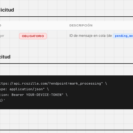
icitud
O
DESCRIPCIÓN
ger
ID de mensaje en cola (de
pending_me
OBLIGATORIO
citud
ttps://api.rcszilla.com/?endpoint=mark_processing" \

ype: application/json" \

tion: Bearer YOUR-DEVICE-TOKEN" \

1}'