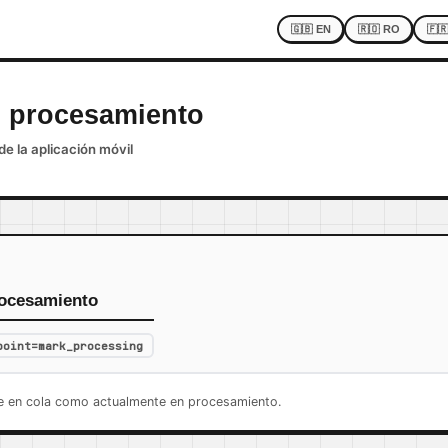
🇬🇧 EN
🇷🇴 RO
🇫
n procesamiento
de la aplicación móvil
rocesamiento
point=mark_processing
e en cola como actualmente en procesamiento.