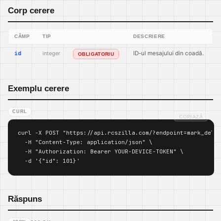
Corp cerere
CÂMP
TIP
DESCRIERE
id
integer
ID-ul mesajului din coadă.
OBLIGATORIU
Exemplu cerere
CURL
COPIAZĂ
curl -X POST "https://api.rcszilla.com/?endpoint=mark_deliv
  -H "Content-Type: application/json" \

  -H "Authorization: Bearer YOUR-DEVICE-TOKEN" \

  -d '{"id": 101}'
Răspuns