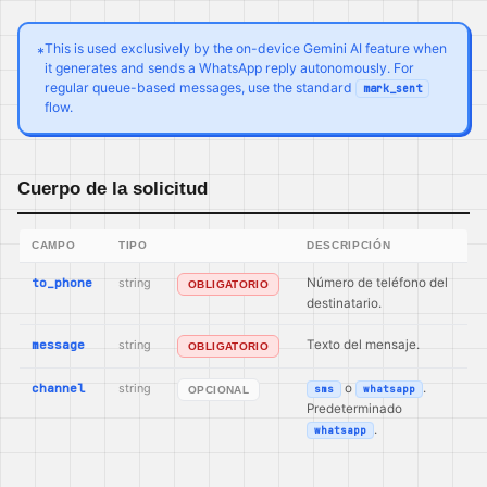
This is used exclusively by the on-device Gemini AI feature when
*
it generates and sends a WhatsApp reply autonomously. For
regular queue-based messages, use the standard
mark_sent
flow.
Cuerpo de la solicitud
CAMPO
TIPO
DESCRIPCIÓN
to_phone
string
Número de teléfono del
OBLIGATORIO
destinatario.
message
string
Texto del mensaje.
OBLIGATORIO
channel
string
o
.
sms
whatsapp
OPCIONAL
Predeterminado
.
whatsapp