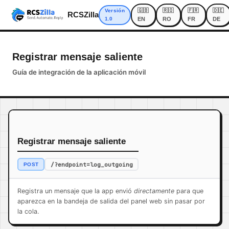
🇬🇧
🇷🇴
🇫🇷
🇩🇪
Versión
RCSZilla
1.0
EN
RO
FR
DE
Registrar mensaje saliente
Guía de integración de la aplicación móvil
Registrar mensaje saliente
/?endpoint=log_outgoing
POST
Registra un mensaje que la app envió
directamente
para que
aparezca en la bandeja de salida del panel web sin pasar por
la cola.