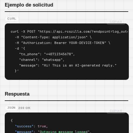
Ejemplo de solicitud
CURL
COPIAR
curl -X POST "https://api.rcszilla.com/?endpoint=log_outgoi
  -H "Content-Type: application/json" \

  -H "Authorization: Bearer YOUR-DEVICE-TOKEN" \

  -d '{

    "to_phone": "+40712345678",

    "channel": "whatsapp",

    "message": "Hi! This is an AI-generated reply."

  }'
Respuesta
JSON
200 OK
COPIAR
{

"success":
true
,

"message":
"Outgoing message logged"
,
