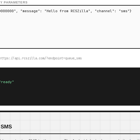
RY PARAMETERS
https://api.rcszilla.com/?endpoint=queue_sms
"ready"
n SMS