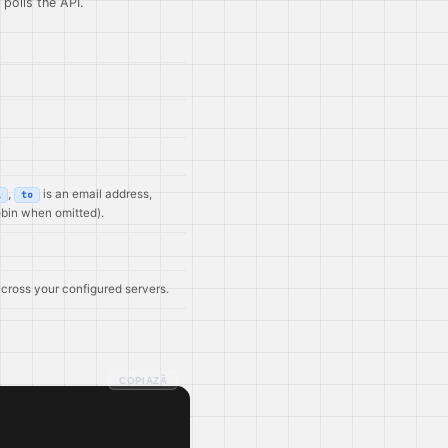
polls the API.
,
is an email address,
l
to
obin when omitted).
across your configured servers.
COPIAZĂ