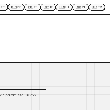
 FR
🇩🇪 DE
🇪🇸 ES
🇮🇹 IT
🇺🇦 UA
🇧🇷 PT
🇹🇷 TR
ie permite site-ului dvs.,