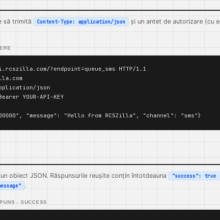
e să trimită
și un antet de autorizare (cu 
Content-Type: application/json
RERE
i.rcszilla.com/?endpoint=queue_sms HTTP/1.1

la.com

pplication/json

Bearer YOUR-API-KEY

00000", "message": "Hello from RCSZilla", "channel": "sms"}
 un obiect JSON. Răspunsurile reușite conțin întotdeauna
"success": true
.
message"
PUNS - SUCCESS