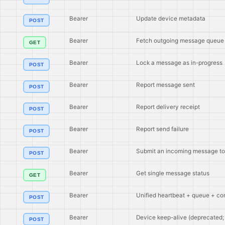
Bearer
Update device metadata
POST
Bearer
Fetch outgoing message queue
GET
Bearer
Lock a message as in-progress
POST
Bearer
Report message sent
POST
Bearer
Report delivery receipt
POST
Bearer
Report send failure
POST
Bearer
Submit an incoming message to
POST
Bearer
Get single message status
GET
Bearer
Unified heartbeat + queue + con
POST
Bearer
Device keep-alive (deprecated; 
POST