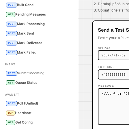
Derulați până la 
Bulk Send
POST
Copiați cheia și fo
Pending Messages
GET
Mark Processing
POST
Send a Test 
Mark Sent
POST
Paste your API ke
Mark Delivered
POST
API KEY
Mark Failed
POST
INBOX
TO PHONE
Submit Incoming
POST
Queue Status
GET
MESSAGE
AVANSAT
Poll (Unified)
POST
Heartbeat
DEP
Get Config
GET