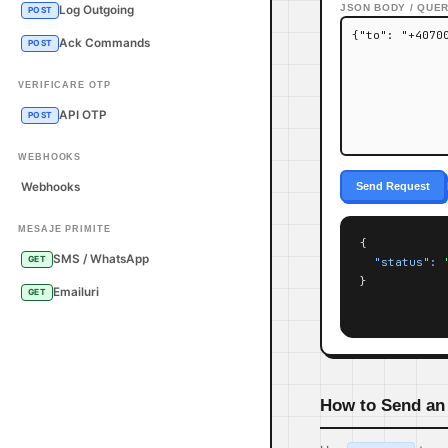
JSON BODY / QUE
Log Outgoing
POST
Ack Commands
POST
VERIFICARE OTP
API OTP
POST
WEBHOOKS
Webhooks
Send Request
MESAJE PRIMITE
{

SMS / WhatsApp
GET
"status":
}
Emailuri
GET
How to Send a