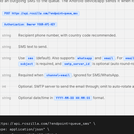
d an outgoing SMS to the queue. The Android device/app sends it when it 
POST https://api.rcszilla.com/?endpoint=queue_sms
Authorization: Bearer YOUR-API-KEY
string
Recipient phone number, with country code recommended.
string
SMS text to send.
string
Use
(default). Also supports
and
. For
sms
whatsapp
email
emai
is required, and
is optional (auto round-r
subject
smtp_server_id
string
Required when
. Ignored for SMS/WhatsApp.
channel=email
int
Optional. SMTP server to send the email through; omit to auto-rotate 
string
Optional date/time in
format.
YYYY-MM-DD HH:MM:SS
ttps://api.rcszilla.com/?endpoint=queue_sms" \

ype: application/json" \
