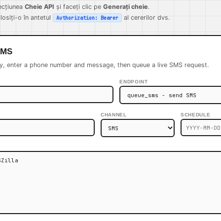
secțiunea
Cheie API
și faceți clic pe
Generați cheie
.
losiți-o în antetul
al cererilor dvs.
Authorization: Bearer
SMS
y, enter a phone number and message, then queue a live SMS request.
ENDPOINT
CHANNEL
SCHEDULE