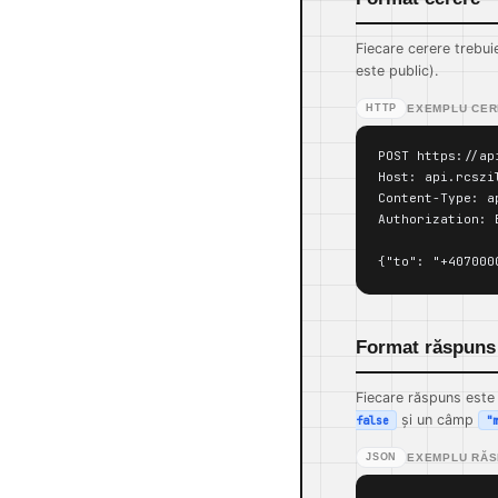
Fiecare cerere trebui
este public).
HTTP
EXEMPLU CE
POST https://ap
Host: api.rcszil
Content-Type: a
Authorization: 
{"to": "+407000
Format răspuns
Fiecare răspuns este
și un câmp
false
"
JSON
EXEMPLU RĂS