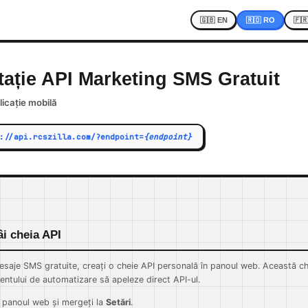
🇬🇧 EN
🇷🇴 RO
🇫
ție API Marketing SMS Gratuit
licație mobilă
://api.rcszilla.com/?endpoint=
{endpoint}
âi cheia API
mesaje SMS gratuite, creați o cheie API personală în panoul web. Această che
ntului de automatizare să apeleze direct API-ul.
n panoul web și mergeți la
Setări
.