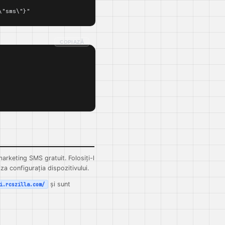
\"sms\"}"
COPIAZĂ
arketing SMS gratuit. Folosiți-l
za configurația dispozitivului.
și sunt
i.rcszilla.com/