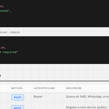
ue
,

ueued"
,

PUNS - ERROR
lse
,

d required"
e
METODĂ
AUTENTIFICARE
DESCRIERE
Bearer
Queue an SMS, WhatsApp, or e
POST
-
Register a new device (public)
POST