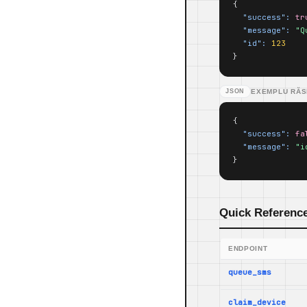
{

"success":
tr
"message":
"Q
"id":
123
}
JSON
EXEMPLU RĂS
{

"success":
fa
"message":
"i
}
Quick Referenc
ENDPOINT
queue_sms
claim_device