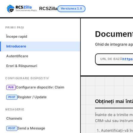
RCSZilla
Versiunea 1.0
PRIMII PAȘI
Documenta
Începe rapid
Ghid de integrare ap
Introducere
Autentificare
https
URL DE BAZĂ
Erori & Răspunsuri
CONFIGURARE DISPOZITIV
Configurare dispozitiv: Claim
PUB
Register / Update
POST
Obțineți mai înt
MESAGERIE
Înainte de a trimite 
Channels
CRM-ului sau instrume
Send a Message
POST
Autentificați-vă î