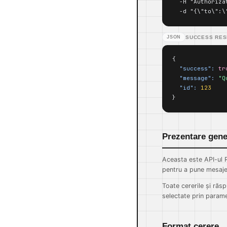
  -H "Authoriza
  -d "{\"to\":\
JSON
SUCCESS RE
{

"success":
tr
"message":
"Q
"id":
123
}
Prezentare gene
Aceasta este API-ul R
pentru a pune mesaje î
Toate cererile și răs
selectate prin param
Format cerere