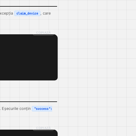
excepția
, care
claim_device
COPIAZĂ
. Eșecurile conțin
"success":
COPIAZĂ