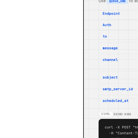
Use
to ad
queue_sms
Endpoint
Auth
to
message
channel
subject
smtp_server_id
scheduled_at
CURL
SEND SMS
curl -X POST "h
  -H "Content-T