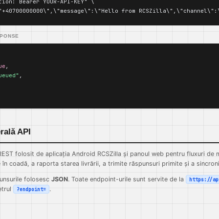
tion: Bearer YOUR-API-KEY" \

"+40700000000\",\"message\":\"Hello from RCSZilla\",\"channel\":
SPONSE
ue
,

ueued"
,

rală API
EST folosit de aplicația Android RCSZilla și panoul web pentru fluxuri de m
n coadă, a raporta starea livrării, a trimite răspunsuri primite și a sincroni
punsurile folosesc
JSON
. Toate endpoint-urile sunt servite de la
https://ap
etrul
.
?endpoint=