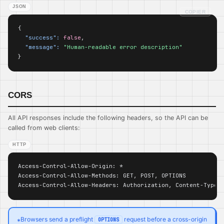
JSON
COPIER
{

"success":
false
,

"message":
"Human-readable error description"
}
CORS
All API responses include the following headers, so the API can be
called from web clients:
HTTP
Access-Control-Allow-Origin: *

Access-Control-Allow-Methods: GET, POST, OPTIONS

Access-Control-Allow-Headers: Authorization, Content-Type,
Browsers send a preflight
request before a cross-origin
OPTIONS
*