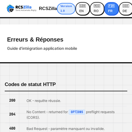
🇬🇧
🇷🇴
🇫🇷
🇩🇪
Version
RCSZilla
1.0
EN
RO
FR
DE
Erreurs & Réponses
Guide d'intégration application mobile
Codes de statut HTTP
200
OK - requête réussie.
No Content - returned for
preflight requests
OPTIONS
204
(CORS).
400
Bad Request - paramètre manquant ou invalide.